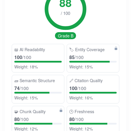
88
/ 100
Grade B
📖
AI Readability
🏷️
Entity Coverage
100
/100
85
/100
Weight: 18%
Weight: 15%
🧱
Semantic Structure
🔗
Citation Quality
74
/100
100
/100
Weight: 15%
Weight: 16%
🧩
Chunk Quality
🕒
Freshness
80
/100
80
/100
Weight: 12%
Weight: 12%