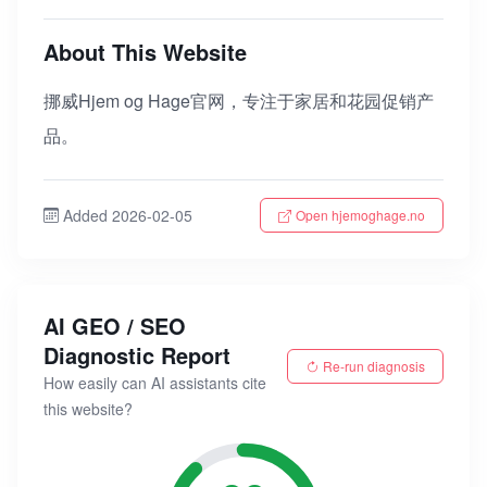
About This Website
挪威Hjem og Hage官网，专注于家居和花园促销产
品。
Added 2026-02-05
Open hjemoghage.no
AI GEO / SEO
Diagnostic Report
Re-run diagnosis
How easily can AI assistants cite
this website?