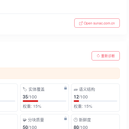
Open sunac.com.cn
重新诊断
🏷️
实体覆盖
🧱
语义结构
35
/100
12
/100
权重: 15%
权重: 15%
🧩
分块质量
🕒
新鲜度
50
/100
80
/100