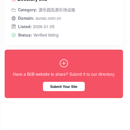
Category:
游乐园及游乐场设施
Domain:
sunac.com.cn
Listed:
2026-01-05
Status:
Verified listing
Have a B2B website to share? Submit it to our directory.
Submit Your Site