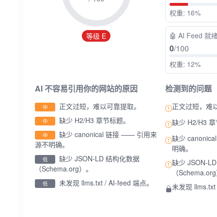
权重: 16%
🤖
AI Feed 就
等级 E
0
/100
权重: 12%
AI 不容易引用你的网站的原因
检测到的问题
正文过短，难以可靠提取。
正文过短，难
中
缺少 H2/H3 章节标题。
中
缺少 H2/H3
缺少 canonical 链接 —— 引用来
中
缺少 canoni
源不明确。
明确。
缺少 JSON-LD 结构化数据
低
缺少 JSON-
（Schema.org）。
（Schema.or
未发现 llms.txt / AI-feed 端点。
低
未发现 llms.txt